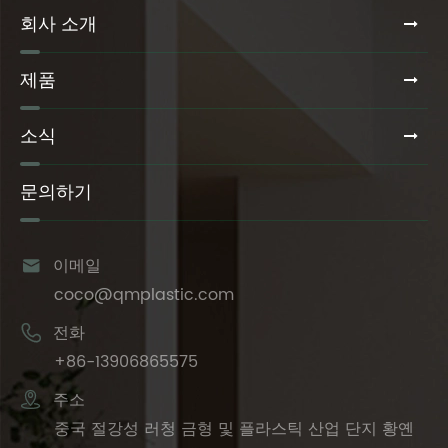
회사 소개
제품
소식
문의하기

이메일
coco@qmplastic.com

전화
+86-13906865575

주소
중국 절강성 러청 금형 및 플라스틱 산업 단지 황옌