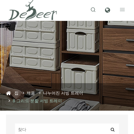


집
제품
나누어진 서빙 트레이
8 그리드 분할 서빙 트레이