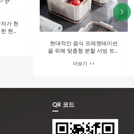

젠테이션
56L 폴드 가능한 스토리지 박
서빙 트레
스는 공간 절약 솔루션에 혁명
 무엇입
을 일으키나요?
더보기 >>
QR 코드