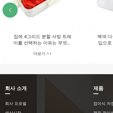

간단한 
대적인 
한 선택
백색 다층 의약품 보관함의 도
입으로 의약품 보관 솔루션에
혁명이 일어날까요?
더보기 >>
회사 소개
제품
회사 프로필
접이식 저
생산시장
캠핑 접이