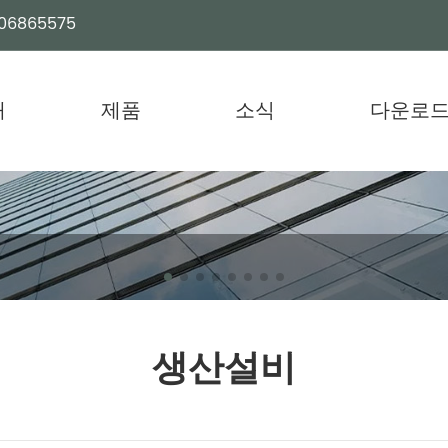
06865575
개
제품
소식
다운로
생산설비