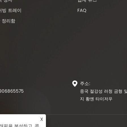
서빙 트레이
FAQ
함 정리함
주소:

906865575
중국 절강성 러청 금형 
지 황옌 타이저우
X
래픽을 분석하고, 콘