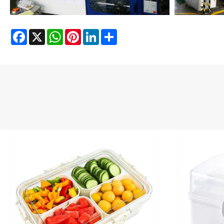
Facebook
X
WhatsApp
Pinterest
LinkedIn
Share