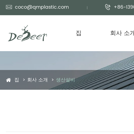
coco@qmplastic.com
+86-139


집
회사 소
집
회사 소개
생산설비