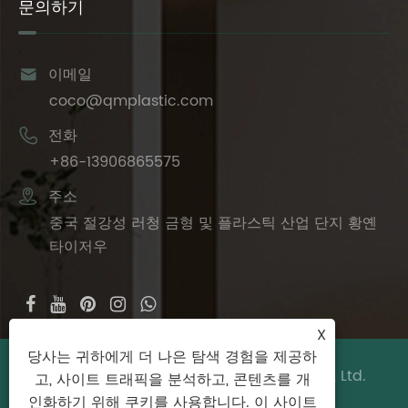
문의하기

이메일
coco@qmplastic.com

전화
+86-13906865575

주소
중국 절강성 러청 금형 및 플라스틱 산업 단지 황옌
타이저우
X
당사는 귀하에게 더 나은 탐색 경험을 제공하
저작권 © 2024 Taizhou DeDeer Plastic Co., Ltd.
고, 사이트 트래픽을 분석하고, 콘텐츠를 개
판권 소유.
인화하기 위해 쿠키를 사용합니다. 이 사이트