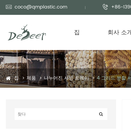
coco@qmplastic.com
+86-139


집
회사 소
집
제품
나누어진 서빙 트레이
4 그리드 분할 