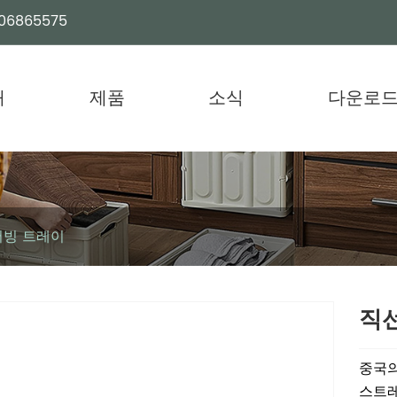
06865575
개
제품
소식
다운로
서빙 트레이
직선
중국의
스트레