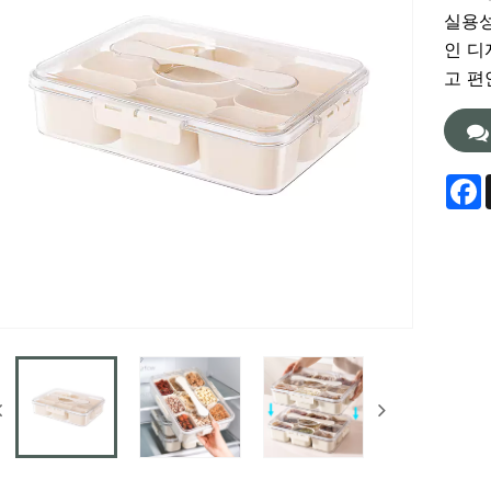
실용성
인 디
고 편