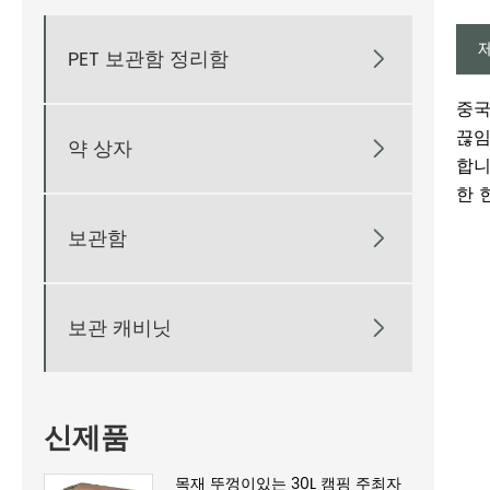
PET 보관함 정리함

중국
끊임
약 상자

합니다
한 
보관함

보관 캐비닛

신제품
목재 뚜껑이있는 30L 캠핑 주최자