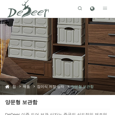


집
제품
접이식 저장 상자
양문형 보관함
양문형 보관함
DeDeer 이중 도어 보관 상자는 중국의 선도적인 제조업