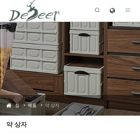


집
제품
약 상자
약 상자