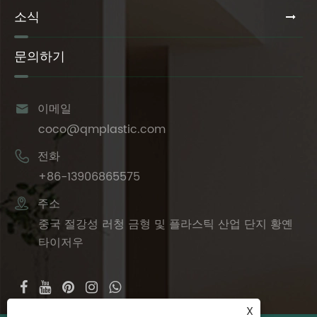
소식
문의하기

이메일
coco@qmplastic.com

전화
+86-13906865575

주소
중국 절강성 러청 금형 및 플라스틱 산업 단지 황옌
타이저우
X